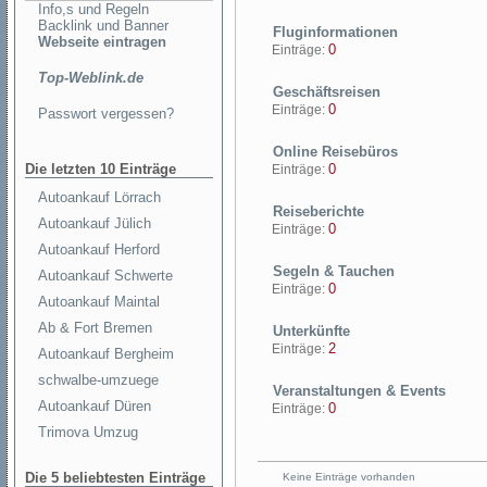
Info,s und Regeln
Backlink und Banner
Fluginformationen
Webseite eintragen
0
Einträge:
Top-Weblink.de
Geschäftsreisen
0
Einträge:
Passwort vergessen?
Online Reisebüros
Die letzten 10 Einträge
0
Einträge:
Autoankauf Lörrach
Reiseberichte
Autoankauf Jülich
0
Einträge:
Autoankauf Herford
Segeln & Tauchen
Autoankauf Schwerte
0
Einträge:
Autoankauf Maintal
Ab & Fort Bremen
Unterkünfte
2
Einträge:
Autoankauf Bergheim
schwalbe-umzuege
Veranstaltungen & Events
Autoankauf Düren
0
Einträge:
Trimova Umzug
Die 5 beliebtesten Einträge
Keine Einträge vorhanden