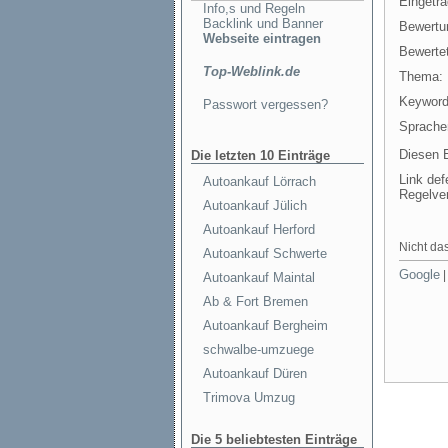
Eingetr
Info,s und Regeln
Backlink und Banner
Bewertu
Webseite eintragen
Bewertet
Top-Weblink.de
Thema:
Keyword
Passwort vergessen?
Sprache
Diesen E
Die letzten 10 Einträge
Link def
Autoankauf Lörrach
Regelve
Autoankauf Jülich
Autoankauf Herford
Nicht das
Autoankauf Schwerte
Google
Autoankauf Maintal
Ab & Fort Bremen
Autoankauf Bergheim
schwalbe-umzuege
Autoankauf Düren
Trimova Umzug
Die 5 beliebtesten Einträge