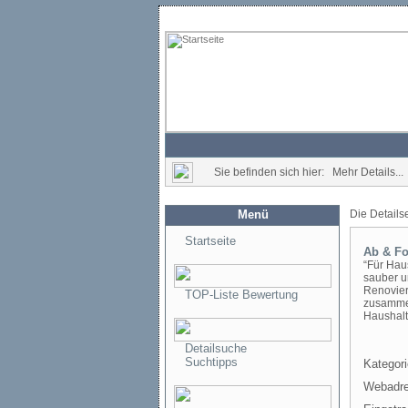
Sie befinden sich hier: Mehr Details...
Menü
Die Details
Startseite
Ab & Fo
“Für Hau
sauber u
Renovier
TOP-Liste Bewertung
zusammen
Haushalt
Detailsuche
Suchtipps
Kategori
Webadre