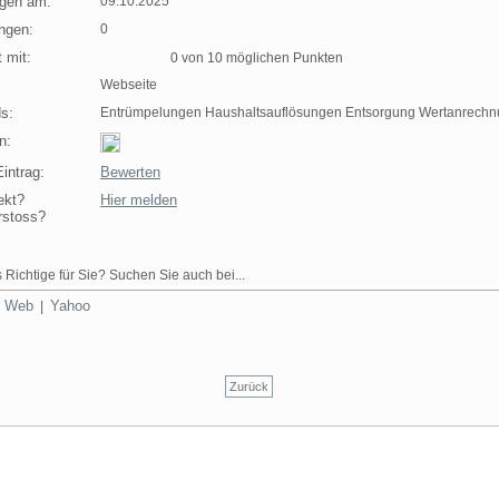
agen am:
09.10.2025
ngen:
0
 mit:
0 von 10 möglichen Punkten
Webseite
s:
Entrümpelungen Haushaltsauflösungen Entsorgung Wertanrech
n:
intrag:
Bewerten
ekt?
Hier melden
rstoss?
 Richtige für Sie? Suchen Sie auch bei...
Web
Yahoo
|
|
Zurück