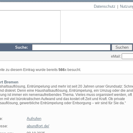
Datenschutz
Nutzun
|
Suche:
eMail:
eite zu diesem Eintrag wurde bereits
566
x besucht.
rt Bremen
shaltsauflösung, Entrümpelung und mehr ist seit 20 Jahren unser Grundsatz: Schne
nd diskret. Denn eine Haushaltsauflösung, Entrümpelung, ein Umzug oder die an
ung ist immer ein nervenaufreibendes Thema. Vieles muss organisiert werden, oft
 mit viel bürokratischen Aufwand und das kostet oft Zeit und Kraft. Ob private
sauflösung, gewerbliche Entrümpelung oder Entsorgung – wir sind für Sie da.“
e:
Aufrufen
sse:
abundfort.de/