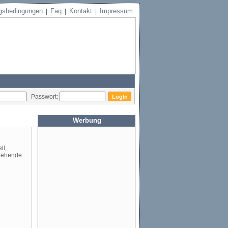
gsbedingungen
Faq
Kontakt
Impressum
|
|
|
Passwort:
Werbung
ll,
stehende