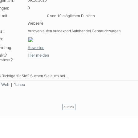
agen am:
09.10.2025
ngen:
0
 mit:
0 von 10 möglichen Punkten
Webseite
s:
Autoverkaufen Autoexport Autohandel Gebrauchtwagen
n:
intrag:
Bewerten
ekt?
Hier melden
rstoss?
 Richtige für Sie? Suchen Sie auch bei...
Web
Yahoo
|
|
Zurück