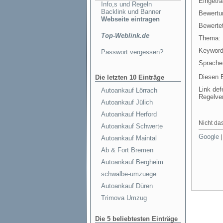
Eingetr
Info,s und Regeln
Backlink und Banner
Bewertu
Webseite eintragen
Bewertet
Top-Weblink.de
Thema:
Keyword
Passwort vergessen?
Sprache
Diesen E
Die letzten 10 Einträge
Link def
Autoankauf Lörrach
Regelve
Autoankauf Jülich
Autoankauf Herford
Nicht das
Autoankauf Schwerte
Google
Autoankauf Maintal
Ab & Fort Bremen
Autoankauf Bergheim
schwalbe-umzuege
Autoankauf Düren
Trimova Umzug
Die 5 beliebtesten Einträge