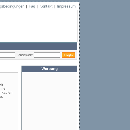
gsbedingungen
Faq
Kontakt
Impressum
|
|
|
Passwort:
Werbung
en
eine
erkaufen.
es