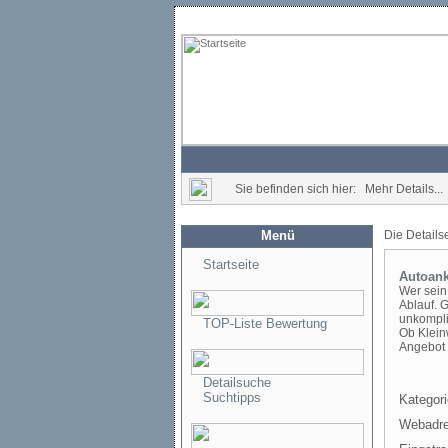
Sie befinden sich hier: Mehr Details...
Menü
Die Details
Startseite
Autoank
Wer sein
Ablauf. 
unkompli
TOP-Liste Bewertung
Ob Klein
Angebot 
Detailsuche
Suchtipps
Kategori
Webadre