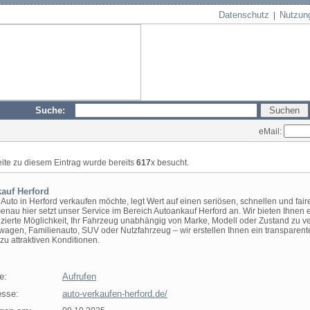
Datenschutz
Nutzun
|
Suche:
eMail:
eite zu diesem Eintrag wurde bereits
617
x besucht.
auf Herford
 Auto in Herford verkaufen möchte, legt Wert auf einen seriösen, schnellen und fair
Genau hier setzt unser Service im Bereich Autoankauf Herford an. Wir bieten Ihnen 
zierte Möglichkeit, Ihr Fahrzeug unabhängig von Marke, Modell oder Zustand zu v
wagen, Familienauto, SUV oder Nutzfahrzeug – wir erstellen Ihnen ein transparent
zu attraktiven Konditionen.
e:
Aufrufen
sse:
auto-verkaufen-herford.de/