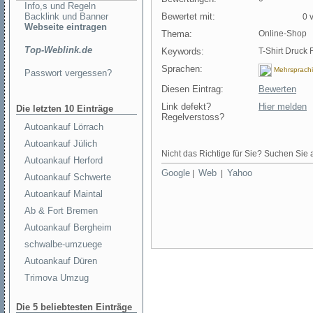
Info,s und Regeln
Backlink und Banner
Bewertet mit:
0 v
Webseite eintragen
Thema:
Online-Shop
Top-Weblink.de
Keywords:
T-Shirt Druck
Sprachen:
Mehrsprach
Passwort vergessen?
Diesen Eintrag:
Bewerten
Link defekt?
Hier melden
Die letzten 10 Einträge
Regelverstoss?
Autoankauf Lörrach
Autoankauf Jülich
Nicht das Richtige für Sie? Suchen Sie a
Autoankauf Herford
Google
Web
Yahoo
|
|
Autoankauf Schwerte
Autoankauf Maintal
Ab & Fort Bremen
Autoankauf Bergheim
schwalbe-umzuege
Autoankauf Düren
Trimova Umzug
Die 5 beliebtesten Einträge