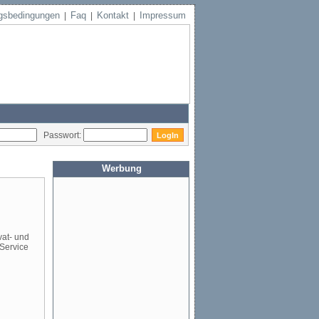
gsbedingungen
Faq
Kontakt
Impressum
|
|
|
Passwort:
Werbung
vat- und
 Service