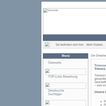
Sie befinden sich hier: Mehr Details...
Menü
Die Details
Startseite
Trimov
Trimova
Trimova 
TOP-Liste Bewertung
gesamten
Geschäft
– vom er
Detailsuche
Unsere 
Suchtipps
P
F