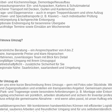
öbel- und Küchenmontage, Demontage/Neuaufbau
erpackungsservice: Ein- und Auspacken, Kartons & Schutzmaterial
icherer Transport mit Decken, Gurten und Kantenschutz
rage- und Etagenservice – auch in engen Treppenhäusern und ohne Aufzug
chwer- und Spezialtransporte (z. B. Klavier) – nach individueller Prüfung
ntrümpelung & fachgerechte Entsorgung
ptionale Endreinigung für besenreine Übergabe
urzfristige Termine sowie Einsätze am Wochenende
rimova Umzug?
ersönliche Beratung – ein Ansprechpartner von A bis Z
aire, transparente Preise und klare Absprachen
rfahrenes, zuverlässiges Team mit Blick fürs Detail
orgfältiger Umgang mit Ihrem Umzugsgut
etriebshaftpflicht – zusätzliche Sicherheit für Sie
egionale Nähe: Saarbrücken, saarlandweit und Umgebung
 Ihr Umzug ab
en uns eine kurze Beschreibung Ihres Umzugs – gern mit Fotos oder Stückliste. Wi
nd Zugangssituation und erstellen ein transparentes Angebot. Gemeinsam planen
 Park- und Tragewege sowie besondere Anforderungen (z. B. Montage oder Entsor
tag erscheinen wir pünktlich, arbeiten strukturiert und sichern Ihr Inventar profes
uss erfolgt die gemeinsame Abnahme – erst wenn alles passt, ist unser Auftrag erle
alitätsversprechen:
Wir kombinieren handwerkliches Können mit effizienter Logisti
terial, sauberes Arbeiten und freundlicher Umgang sind für uns selbstverständlich