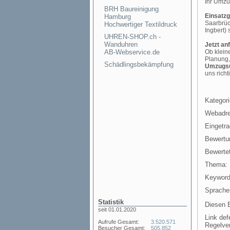
Ihr Umzug
BRH Baureinigung
Einsatzg
Hamburg
Saarbrüc
Hochwertiger Textildruck
Ingbert)
UHREN-SHOP.ch -
Wanduhren
Jetzt an
AB-Webservice.de
Ob klein
Planung,
Schädlingsbekämpfung
Umzugsu
uns richt
Kategori
Webadre
Eingetr
Bewertu
Bewertet
Thema:
Keyword
Sprache
Statistik
Diesen E
seit 01.01.2020
Link def
Aufrufe Gesamt:
3.520.571
Regelve
Besucher Gesamt:
505.852