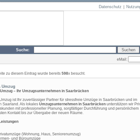
Datenschutz
Nutzun
|
Suche:
eMail:
eite zu diesem Eintrag wurde bereits
598
x besucht.
a Umzug
 Umzug – Ihr Umzugsunternehmen in Saarbrücken
Umzug ist Ihr zuverlässiger Partner für stressfreie Umzüge in Saarbrücken und im
 Saarland. Als lokales
Umzugsunternehmen in Saarbrücken
unterstützen wir Pri
skunden mit professioneller Planung, sorgfältiger Durchführung und persönlichem
sten Kontakt bis zur Übergabe der neuen Räume.
Leistungen
rivatumzüge (Wohnung, Haus, Seniorenumzug)
irmen- und Büroumzüge