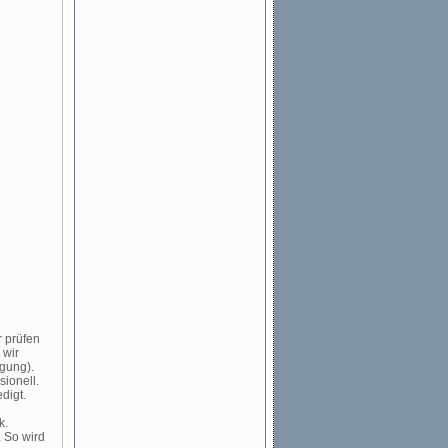
r prüfen
 wir
gung).
sionell.
digt.
k.
. So wird