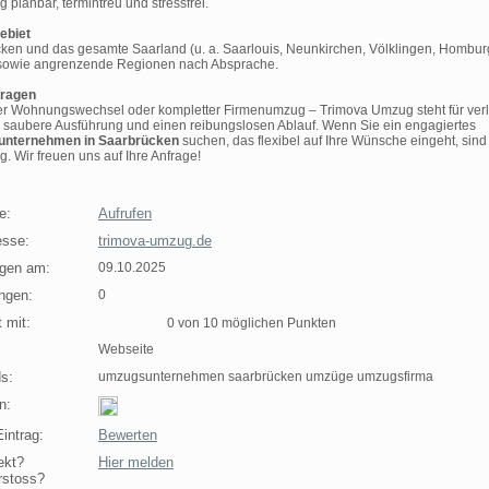
 planbar, termintreu und stressfrei.
ebiet
ken und das gesamte Saarland (u. a. Saarlouis, Neunkirchen, Völklingen, Homburg
 sowie angrenzende Regionen nach Absprache.
fragen
er Wohnungswechsel oder kompletter Firmenumzug – Trimova Umzug steht für verl
 saubere Ausführung und einen reibungslosen Ablauf. Wenn Sie ein engagiertes
nternehmen in Saarbrücken
suchen, das flexibel auf Ihre Wünsche eingeht, sind
ig. Wir freuen uns auf Ihre Anfrage!
e:
Aufrufen
sse:
trimova-umzug.de
agen am:
09.10.2025
ngen:
0
 mit:
0 von 10 möglichen Punkten
Webseite
s:
umzugsunternehmen saarbrücken umzüge umzugsfirma
n:
intrag:
Bewerten
ekt?
Hier melden
rstoss?