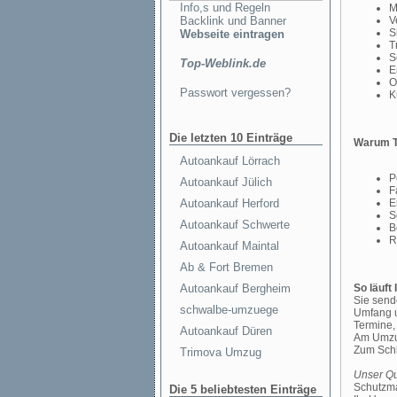
Info,s und Regeln
M
Backlink und Banner
V
S
Webseite eintragen
T
S
Top-Weblink.de
E
O
Passwort vergessen?
K
Die letzten 10 Einträge
Warum T
Autoankauf Lörrach
P
Autoankauf Jülich
F
Autoankauf Herford
E
S
Autoankauf Schwerte
B
R
Autoankauf Maintal
Ab & Fort Bremen
Autoankauf Bergheim
So läuft
Sie send
schwalbe-umzuege
Umfang u
Termine,
Autoankauf Düren
Am Umzugs
Zum Schl
Trimova Umzug
Unser Qu
Schutzma
Die 5 beliebtesten Einträge