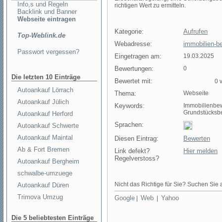
Info,s und Regeln
richtigen Wert zu ermitteln.
Backlink und Banner
Webseite eintragen
Kategorie:
Aufrufen
Top-Weblink.de
Webadresse:
immobilien-b
Passwort vergessen?
Eingetragen am:
19.03.2025
Bewertungen:
0
Die letzten 10 Einträge
Bewertet mit:
0 v
Autoankauf Lörrach
Thema:
Webseite
Autoankauf Jülich
Keywords:
Immobilienbe
Grundstücksb
Autoankauf Herford
Sprachen:
Autoankauf Schwerte
Autoankauf Maintal
Diesen Eintrag:
Bewerten
Ab & Fort Bremen
Link defekt?
Hier melden
Regelverstoss?
Autoankauf Bergheim
schwalbe-umzuege
Nicht das Richtige für Sie? Suchen Sie a
Autoankauf Düren
Trimova Umzug
Google
Web
Yahoo
|
|
Die 5 beliebtesten Einträge