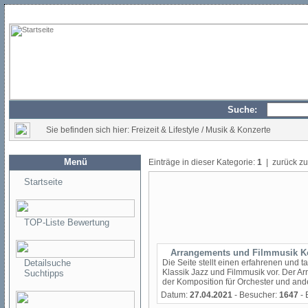
Suche:
Sie befinden sich hier: Freizeit & Lifestyle / Musik & Konzerte
Menü
Einträge in dieser Kategorie:
1
| zurück z
Startseite
TOP-Liste Bewertung
Arrangements und Filmmusik K
Detailsuche
Die Seite stellt einen erfahrenen und 
Klassik Jazz und Filmmusik vor. Der Arr
Suchtipps
der Komposition für Orchester und ande
Datum:
27.04.2021
- Besucher:
1647
- 