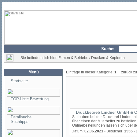
Suche:
Sie befinden sich hier: Firmen & Betriebe / Drucken & Kopieren
Menü
Einträge in dieser Kategorie:
1
| zurück z
Startseite
TOP-Liste Bewertung
Druckbetrieb Lindner GmbH & 
Detailsuche
Sie haben bei der Druckerei Lindner n
über einen der Mitarbeiter zu bestell
Suchtipps
Onlinebestellungen lassen sich über 
Datum:
02.06.2021
- Besucher:
1555
- 