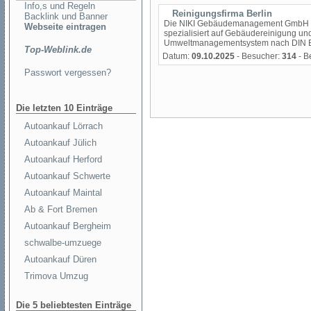
Info,s und Regeln
Reinigungsfirma Berlin
Backlink und Banner
Die NIKI Gebäudemanagement GmbH ist e
Webseite eintragen
spezialisiert auf Gebäudereinigung und 
Umweltmanagementsystem nach DIN EN 
Top-Weblink.de
Datum:
09.10.2025
- Besucher:
314
- B
Passwort vergessen?
Die letzten 10 Einträge
Autoankauf Lörrach
Autoankauf Jülich
Autoankauf Herford
Autoankauf Schwerte
Autoankauf Maintal
Ab & Fort Bremen
Autoankauf Bergheim
schwalbe-umzuege
Autoankauf Düren
Trimova Umzug
Die 5 beliebtesten Einträge