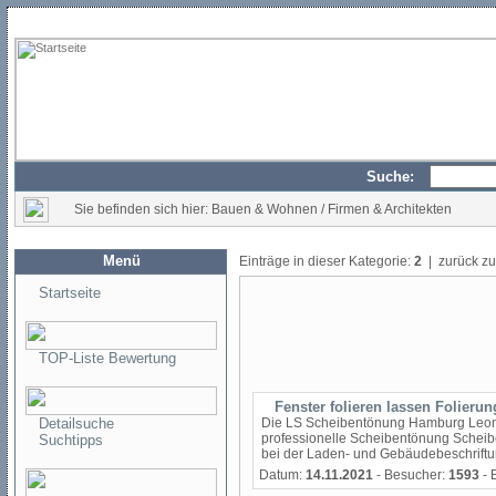
Suche:
Sie befinden sich hier: Bauen & Wohnen / Firmen & Architekten
Menü
Einträge in dieser Kategorie:
2
| zurück z
Startseite
TOP-Liste Bewertung
Fenster folieren lassen Folieru
Detailsuche
Die LS Scheibentönung Hamburg Leonhar
professionelle Scheibentönung Scheib
Suchtipps
bei der Laden- und Gebäudebeschriftung
Datum:
14.11.2021
- Besucher:
1593
- 