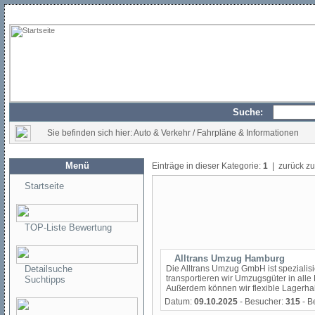
Suche:
Sie befinden sich hier: Auto & Verkehr / Fahrpläne & Informationen
Menü
Einträge in dieser Kategorie:
1
| zurück z
Startseite
TOP-Liste Bewertung
Alltrans Umzug Hamburg
Detailsuche
Die Alltrans Umzug GmbH ist spezialis
transportieren wir Umzugsgüter in alle 
Suchtipps
Außerdem können wir flexible Lagerhaltu
Datum:
09.10.2025
- Besucher:
315
- B