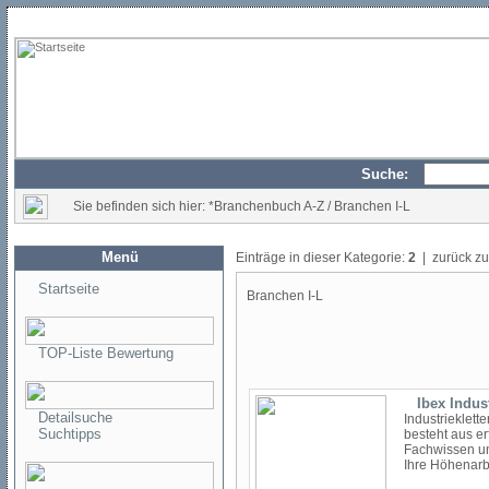
Suche:
Sie befinden sich hier: *Branchenbuch A-Z / Branchen I-L
Menü
Einträge in dieser Kategorie:
2
| zurück z
Startseite
Branchen I-L
TOP-Liste Bewertung
Ibex Indust
Detailsuche
Industrieklet
Suchtipps
besteht aus er
Fachwissen un
Ihre Höhenarbe