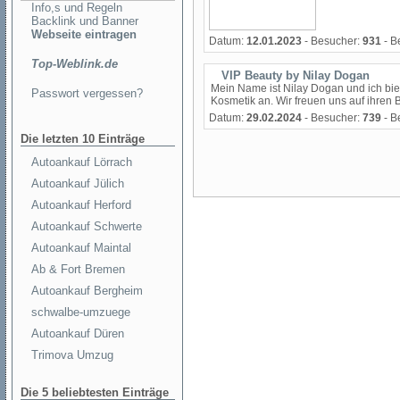
Info,s und Regeln
Backlink und Banner
Webseite eintragen
Datum:
12.01.2023
- Besucher:
931
- B
Top-Weblink.de
VIP Beauty by Nilay Dogan
Mein Name ist Nilay Dogan und ich bi
Passwort vergessen?
Kosmetik an. Wir freuen uns auf ihren
Datum:
29.02.2024
- Besucher:
739
- B
Die letzten 10 Einträge
Autoankauf Lörrach
Autoankauf Jülich
Autoankauf Herford
Autoankauf Schwerte
Autoankauf Maintal
Ab & Fort Bremen
Autoankauf Bergheim
schwalbe-umzuege
Autoankauf Düren
Trimova Umzug
Die 5 beliebtesten Einträge