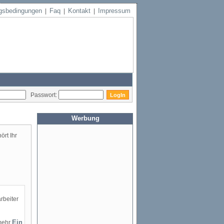
gsbedingungen
Faq
Kontakt
Impressum
|
|
|
Passwort:
Werbung
ört Ihr
rbeiter
mehr