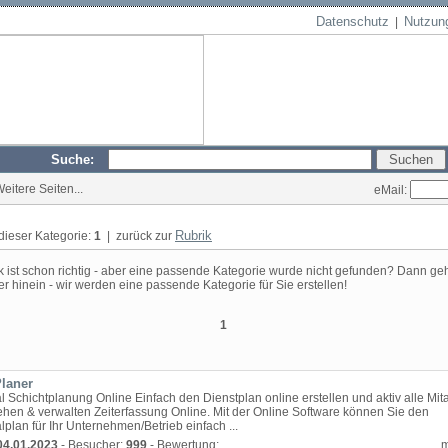
Datenschutz
Nutzun
|
Suche:
Weitere Seiten...
eMail:
Rubrik
 dieser Kategorie:
1
| zurück zur
k ist schon richtig - aber eine passende Kategorie wurde nicht gefunden? Dann geh
er hinein - wir werden eine passende Kategorie für Sie erstellen!
1
Planer
 Schichtplanung Online Einfach den Dienstplan online erstellen und aktiv alle Mita
ehen & verwalten Zeiterfassung Online. Mit der Online Software können Sie den
plan für Ihr Unternehmen/Betrieb einfach ...
04.01.2023
- Besucher:
999
- Bewertung: