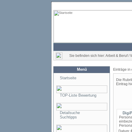
Sie befinden sich hier: Arbeit & Beruf / 
Menü
Einträge in
Startseite
Die Rubri
Eintrag hi
TOP-Liste Bewertung
Detailsuche
Digi
Suchtipps
Personal
einbezi
Personal
Datum: